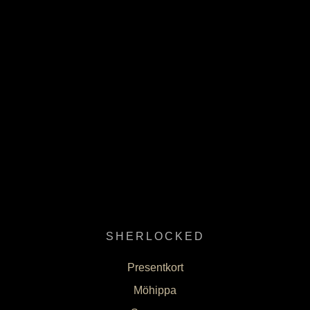
menu
SHERLOCKED
Presentkort
Möhippa